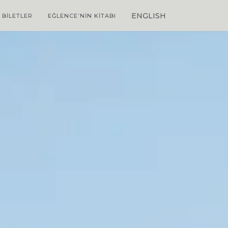
ENGLISH
 BILETLER
EĞLENCE’NIN KITABI